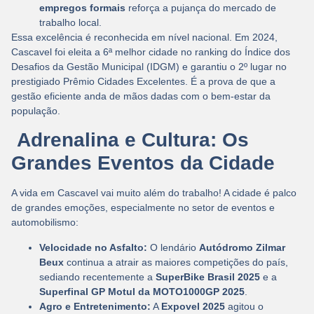
empregos formais
reforça a pujança do mercado de
trabalho local.
Essa excelência é reconhecida em nível nacional. Em 2024,
Cascavel foi eleita a
6ª melhor cidade no ranking
do Índice dos
Desafios da Gestão Municipal (IDGM) e garantiu o
2º lugar
no
prestigiado Prêmio Cidades Excelentes. É a prova de que a
gestão eficiente anda de mãos dadas com o bem-estar da
população.
Adrenalina e Cultura: Os
Grandes Eventos da Cidade
A vida em Cascavel vai muito além do trabalho! A cidade é palco
de grandes emoções, especialmente no setor de eventos e
automobilismo:
Velocidade no Asfalto:
O lendário
Autódromo Zilmar
Beux
continua a atrair as maiores competições do país,
sediando recentemente a
SuperBike Brasil 2025
e a
Superfinal GP Motul da MOTO1000GP 2025
.
Agro e Entretenimento:
A
Expovel 2025
agitou o