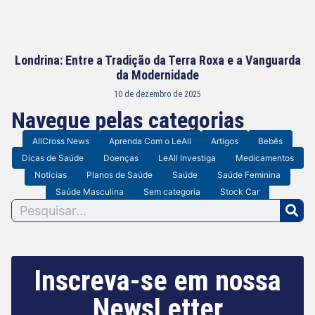
Londrina: Entre a Tradição da Terra Roxa e a Vanguarda
da Modernidade
10 de dezembro de 2025
Navegue pelas categorias
AllCross News
Aprenda Com o LeAll
Artigos
Bebês
Dicas de Saúde
Doenças
LeAll Investiga
Medicamentos
Notícias
Planos de Saúde
Saúde
Saúde Feminina
Saúde Masculina
Sem categoria
Stock Car
Inscreva-se em nossa
NewsLetter