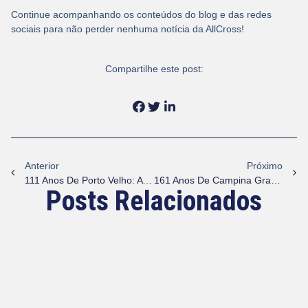
Continue acompanhando os conteúdos do blog e das redes
sociais para não perder nenhuma notícia da AllCross!
Compartilhe este post:
Anterior
Próximo
111 Anos De Porto Velho: A Capital Que Uniu Brasil E Bolívia Na História E Conquista O Presente
161 Anos De Campina Grande: A Rainha Da Borborema Que Conquistou O Futuro
Posts Relacionados